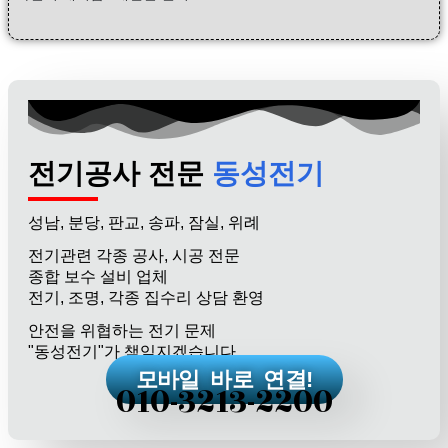
전기공사 전문
동성전기
성남, 분당, 판교, 송파, 잠실, 위례
전기관련 각종 공사, 시공 전문
종합 보수 설비 업체
전기, 조명, 각종 집수리 상담 환영
안전을 위협하는 전기 문제
"동성전기"가 책임지겠습니다.
모바일 바로 연결!
010-3213-2200